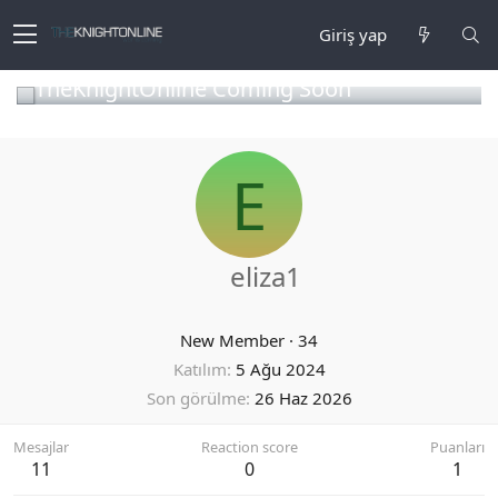
Giriş yap
TheKnightOnline Coming Soon
E
eliza1
New Member
·
34
Katılım
5 Ağu 2024
Son görülme
26 Haz 2026
Mesajlar
Reaction score
Puanları
11
0
1