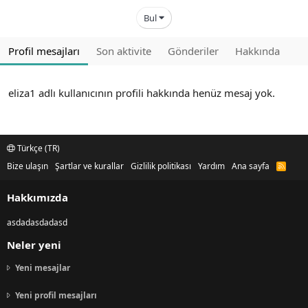
Bul
Profil mesajları
Son aktivite
Gönderiler
Hakkında
eliza1 adlı kullanıcının profili hakkında henüz mesaj yok.
Türkçe (TR)
Bize ulaşın
Şartlar ve kurallar
Gizlilik politikası
Yardım
Ana sayfa
R
S
S
Hakkımızda
asdadasdadasd
Neler yeni
Yeni mesajlar
Yeni profil mesajları