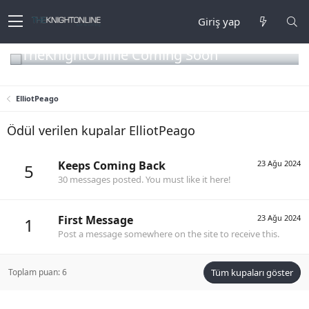
Giriş yap
TheKnightOnline Coming Soon
ElliotPeago
Ödül verilen kupalar ElliotPeago
Keeps Coming Back
23 Ağu 2024
5
30 messages posted. You must like it here!
First Message
23 Ağu 2024
1
Post a message somewhere on the site to receive this.
Toplam puan: 6
Tüm kupaları göster