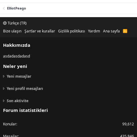
ElliotPeago
Türkçe (TR)
Bize ulaşın
Şartlar ve kurallar
Gizlilik politikası
Yardım
Ana sayfa
R
S
S
Hakkımızda
asdadasdadasd
Neler yeni
Yeni mesajlar
Yeni profil mesajları
Son aktivite
Forum istatistikleri
Konular
99,612
Mesajlar
435,846