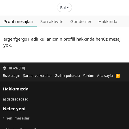
Bul
Profil mesajları
Son aktivite
Gönderiler
Hakkında
ergerfgerg01 adlı kullanıcının profili hakkında henüz mesaj
yok.
Türkçe (TR)
Bize ulaşın
Şartlar ve kurallar
Gizlilik politikası
Yardım
Ana sayfa
R
S
S
Hakkımızda
asdadasdadasd
Neler yeni
Yeni mesajlar