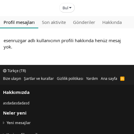
Bul
Profil mesajları
Son aktivite
Gönderiler
Hakkında
esenruzgar adlı kullanıcının profili hakkında henüz mesaj
yok.
Türkçe (TR)
Bize ulaşın
Şartlar ve kurallar
Gizlilik politikası
Yardım
Ana sayfa
R
S
S
Hakkımızda
asdadasdadasd
Neler yeni
Yeni mesajlar