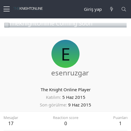
Giriş yap
TheKnightOnline Coming Soon
E
esenruzgar
The Knight Online Player
Katılım
5 Haz 2015
Son görülme
9 Haz 2015
Mesajlar
Reaction score
Puanları
17
0
1