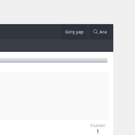
Giriş yap
Ara
Puanları
1