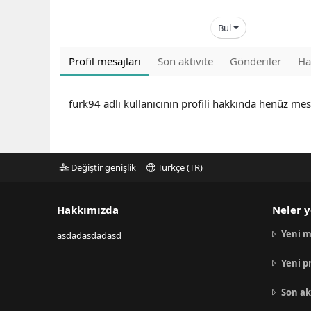
Bul
Profil mesajları
Son aktivite
Gönderiler
Ha
furk94 adlı kullanıcının profili hakkında henüz mes
Değiştir genişlik
Türkçe (TR)
Hakkımızda
Neler y
Yeni m
asdadasdadasd
Yeni p
Son ak