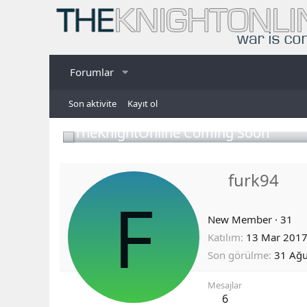
Forumlar
Son aktivite
Kayıt ol
TheKnightOnline Coming Soon
furk94
F
New Member
·
31
Katılım
13 Mar 201
Son görülme
31 Ağ
Mesajlar
6