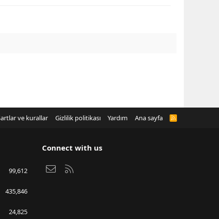
artlar ve kurallar
Gizlilik politikası
Yardım
Ana sayfa
R
S
S
Connect with us
Bize ulaşın
RSS
99,612
435,846
24,825