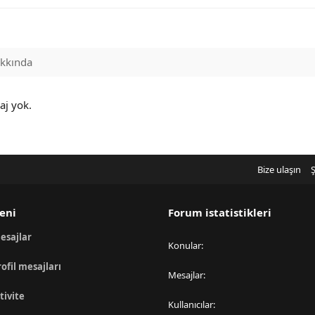
kkında
aj yok.
Bize ulaşın
Ş
eni
Forum istatistikleri
esajlar
Konular
rofil mesajları
Mesajlar
tivite
Kullanıcılar