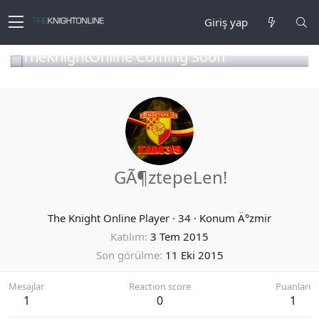
Giriş yap
TheKnightOnline Coming Soon
GÃ¶ztepeLen!
The Knight Online Player
·
34
·
Konum
Ä°zmir
Katılım
3 Tem 2015
Son görülme
11 Eki 2015
Mesajlar
Reaction score
Puanları
1
0
1