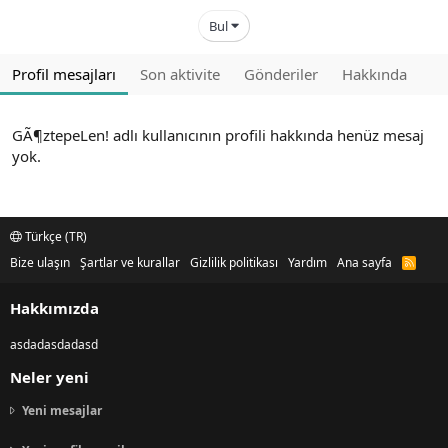
Bul
Profil mesajları
Son aktivite
Gönderiler
Hakkında
GÃ¶ztepeLen! adlı kullanıcının profili hakkında henüz mesaj
yok.
Türkçe (TR)
Bize ulaşın
Şartlar ve kurallar
Gizlilik politikası
Yardım
Ana sayfa
R
S
S
Hakkımızda
asdadasdadasd
Neler yeni
Yeni mesajlar