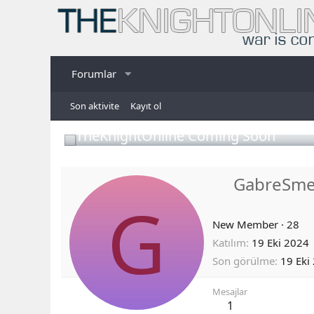
Forumlar
Son aktivite
Kayıt ol
TheKnightOnline Coming Soon
GabreSme
G
New Member
·
28
Katılım
19 Eki 2024
Son görülme
19 Eki
Mesajlar
1