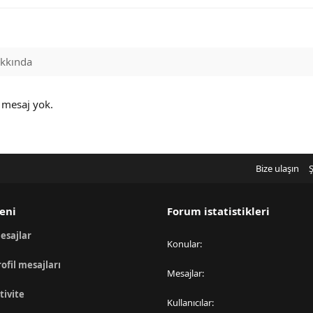
kkında
 mesaj yok.
Bize ulaşın
Ş
eni
Forum istatistikleri
esajlar
Konular
rofil mesajları
Mesajlar
tivite
Kullanıcılar