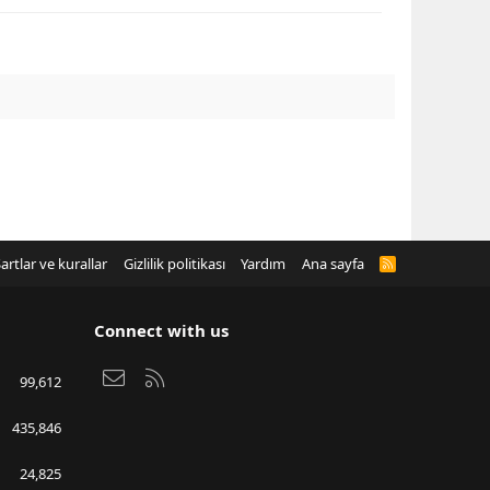
artlar ve kurallar
Gizlilik politikası
Yardım
Ana sayfa
R
S
S
Connect with us
Bize ulaşın
RSS
99,612
435,846
24,825