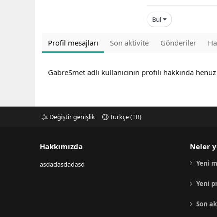
Bul
Profil mesajları
Son aktivite
Gönderiler
Ha
GabreSmet adlı kullanıcının profili hakkında henüz
Değiştir genişlik
Türkçe (TR)
Hakkımızda
Neler y
Yeni m
asdadasdadasd
Yeni p
Son ak