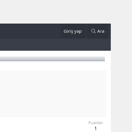
Giriş yap
Ara
Puanları
1