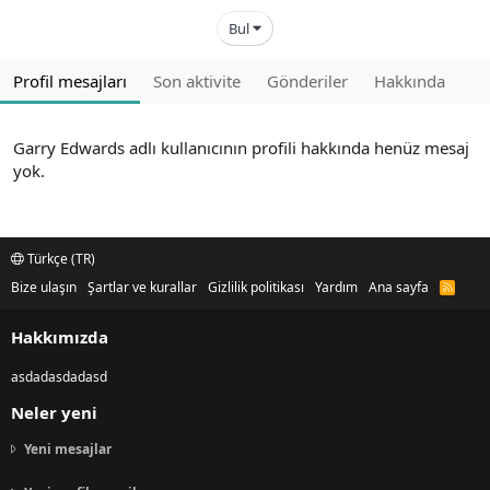
Bul
Profil mesajları
Son aktivite
Gönderiler
Hakkında
Garry Edwards adlı kullanıcının profili hakkında henüz mesaj
yok.
Türkçe (TR)
Bize ulaşın
Şartlar ve kurallar
Gizlilik politikası
Yardım
Ana sayfa
R
S
S
Hakkımızda
asdadasdadasd
Neler yeni
Yeni mesajlar