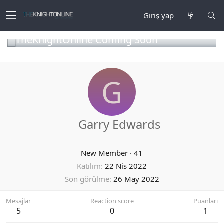
Giriş yap
TheKnightOnline Coming Soon
G
Garry Edwards
New Member
·
41
Katılım
22 Nis 2022
Son görülme
26 May 2022
Mesajlar
Reaction score
Puanları
5
0
1