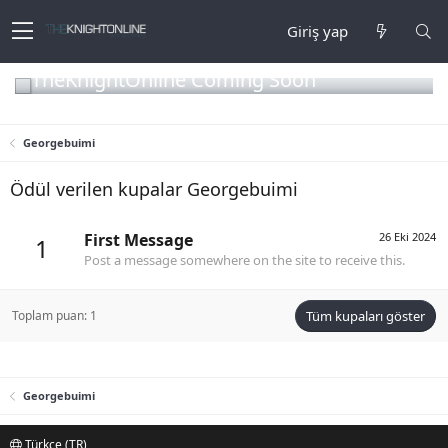
Giriş yap
TheKnightOnline Coming Soon
Georgebuimi
Ödül verilen kupalar Georgebuimi
First Message
26 Eki 2024
1
Post a message somewhere on the site to receive this.
Toplam puan: 1
Tüm kupaları göster
Georgebuimi
Türkçe (TR)