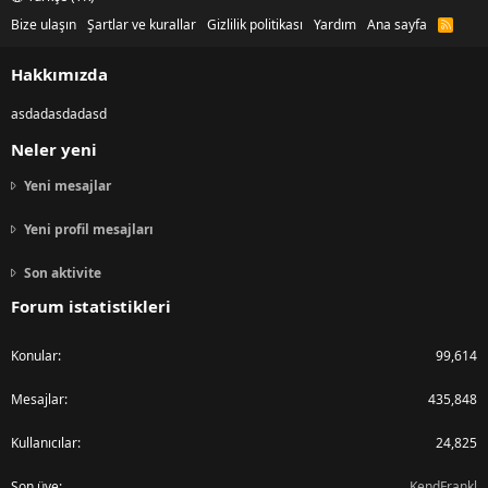
Bize ulaşın
Şartlar ve kurallar
Gizlilik politikası
Yardım
Ana sayfa
R
S
S
Hakkımızda
asdadasdadasd
Neler yeni
Yeni mesajlar
Yeni profil mesajları
Son aktivite
Forum istatistikleri
Konular
99,614
Mesajlar
435,848
Kullanıcılar
24,825
Son üye
KendFrankl