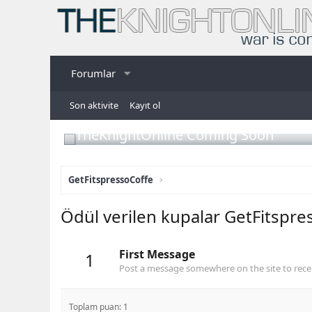
Forumlar
Son aktivite
Kayıt ol
TheKnightOnline Coming Soon
GetFitspressoCoffe
Ödül verilen kupalar GetFitspre
First Message
1
Post a message somewhere on the site to recei
Toplam puan: 1