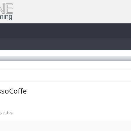
ssoCoffe
ve this.