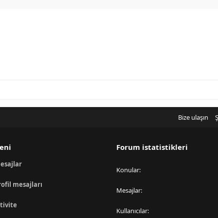
Bize ulaşın
Ş
eni
Forum istatistikleri
esajlar
Konular
rofil mesajları
Mesajlar
tivite
Kullanıcılar