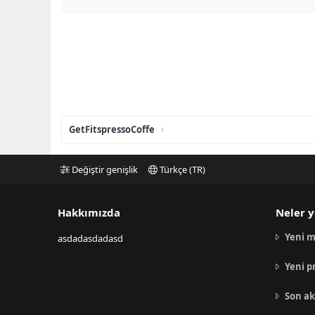
GetFitspressoCoffe
Değiştir genişlik
Türkçe (TR)
Hakkımızda
Neler y
Yeni m
asdadasdadasd
Yeni p
Son ak