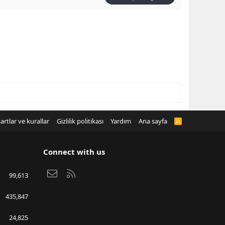
artlar ve kurallar
Gizlilik politikası
Yardım
Ana sayfa
R
S
S
Connect with us
Bize ulaşın
RSS
99,613
435,847
24,825