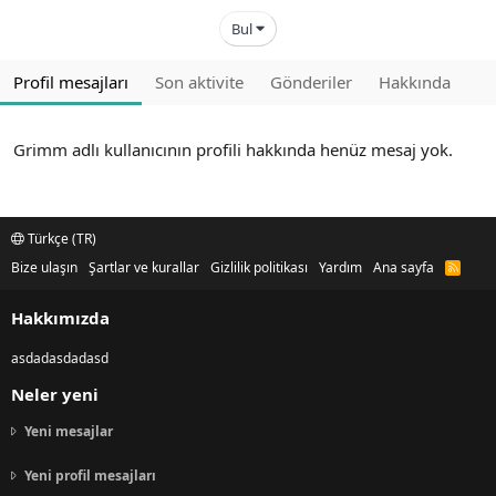
Bul
Profil mesajları
Son aktivite
Gönderiler
Hakkında
Grimm adlı kullanıcının profili hakkında henüz mesaj yok.
Türkçe (TR)
Bize ulaşın
Şartlar ve kurallar
Gizlilik politikası
Yardım
Ana sayfa
R
S
S
Hakkımızda
asdadasdadasd
Neler yeni
Yeni mesajlar
Yeni profil mesajları