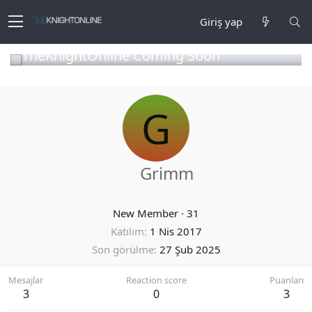
Giriş yap
TheKnightOnline Coming Soon
G
Grimm
New Member
·
31
Katılım
1 Nis 2017
Son görülme
27 Şub 2025
Mesajlar
Reaction score
Puanları
3
0
3