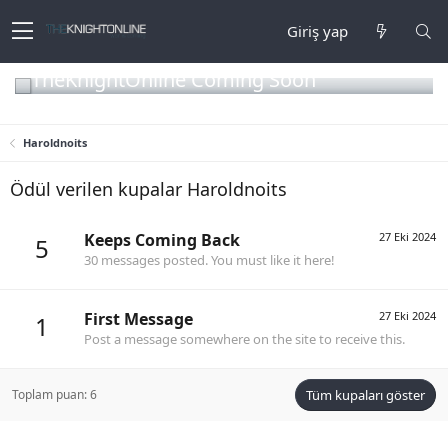
Giriş yap
TheKnightOnline Coming Soon
Haroldnoits
Ödül verilen kupalar Haroldnoits
Keeps Coming Back
27 Eki 2024
5
30 messages posted. You must like it here!
First Message
27 Eki 2024
1
Post a message somewhere on the site to receive this.
Toplam puan: 6
Tüm kupaları göster