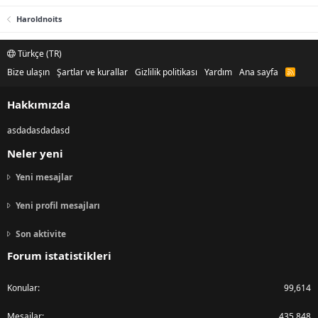
Haroldnoits
Türkçe (TR)
Bize ulaşın
Şartlar ve kurallar
Gizlilik politikası
Yardım
Ana sayfa
R
S
S
Hakkımızda
asdadasdadasd
Neler yeni
Yeni mesajlar
Yeni profil mesajları
Son aktivite
Forum istatistikleri
Konular
99,614
Mesajlar
435,848