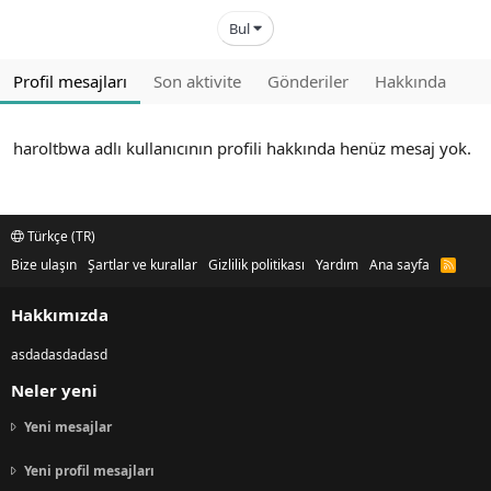
Bul
Profil mesajları
Son aktivite
Gönderiler
Hakkında
haroltbwa adlı kullanıcının profili hakkında henüz mesaj yok.
Türkçe (TR)
Bize ulaşın
Şartlar ve kurallar
Gizlilik politikası
Yardım
Ana sayfa
R
S
S
Hakkımızda
asdadasdadasd
Neler yeni
Yeni mesajlar
Yeni profil mesajları