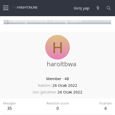
Giriş yap
TheKnightOnline Coming Soon
H
haroltbwa
Member
·
48
Katılım
26 Ocak 2022
Son görülme
26 Ocak 2022
Mesajlar
Reaction score
Puanları
35
0
6