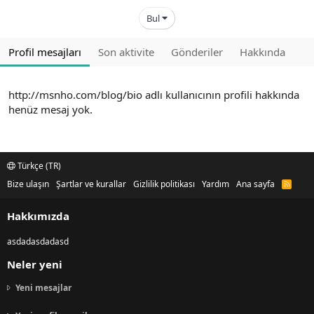
Bul
Profil mesajları
Son aktivite
Gönderiler
Hakkında
http://msnho.com/blog/bio adlı kullanıcının profili hakkında
henüz mesaj yok.
Türkçe (TR)
Bize ulaşın
Şartlar ve kurallar
Gizlilik politikası
Yardım
Ana sayfa
R
S
S
Hakkımızda
asdadasdadasd
Neler yeni
Yeni mesajlar