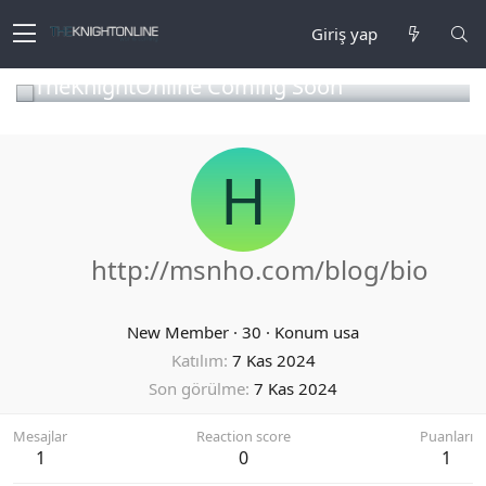
Giriş yap
TheKnightOnline Coming Soon
H
http://msnho.com/blog/bio
New Member
·
30
·
Konum
usa
Katılım
7 Kas 2024
Son görülme
7 Kas 2024
Mesajlar
Reaction score
Puanları
1
0
1