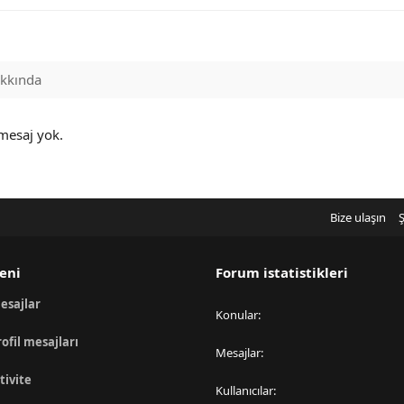
kkında
 mesaj yok.
Bize ulaşın
Ş
eni
Forum istatistikleri
esajlar
Konular
rofil mesajları
Mesajlar
tivite
Kullanıcılar