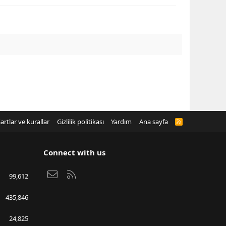
artlar ve kurallar
Gizlilik politikası
Yardım
Ana sayfa
R
S
S
Connect with us
Bize ulaşın
RSS
99,612
435,846
24,825