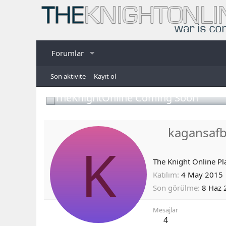
Forumlar
Son aktivite
Kayıt ol
TheKnightOnline Coming Soon
kagansaf
K
The Knight Online Pl
Katılım
4 May 2015
Son görülme
8 Haz 
Mesajlar
4