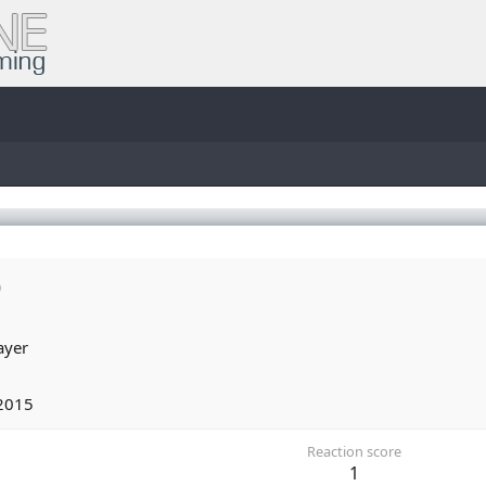
b
ayer
2015
Reaction score
1