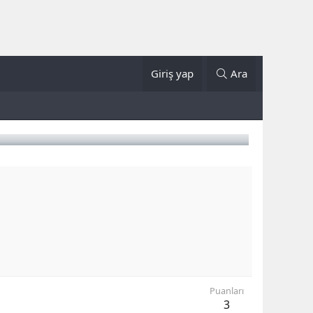
Giriş yap
Ara
Puanları
3