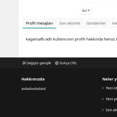
Bul
Profil mesajları
Son aktivite
Gönderiler
Ha
kagansafb adlı kullanıcının profili hakkında henüz
Değiştir genişlik
Türkçe (TR)
Hakkımızda
Neler y
Yeni m
asdadasdadasd
Yeni p
Son ak