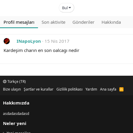
Bul
Profil mesajları
Son aktivite
Gönderiler
Hakkında
INapoLyon
15 Nis 2017
Kardeşim charın en son oalcagı nedir
Türkçe (TR)
Bize ulaşın
Şartlar ve kurallar
Gizlilik politikası
Yardım
Ana sayfa
R
S
S
Hakkımızda
asdadasdadasd
Neler yeni