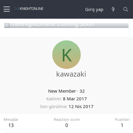
Giriş yap
TheKnightOnline Coming Soon
K
kawazaki
New Member
·
32
Katılım
8 Mar 2017
Son görülme
12 Nis 2017
Mesajlar
Reaction score
Puanları
13
0
1