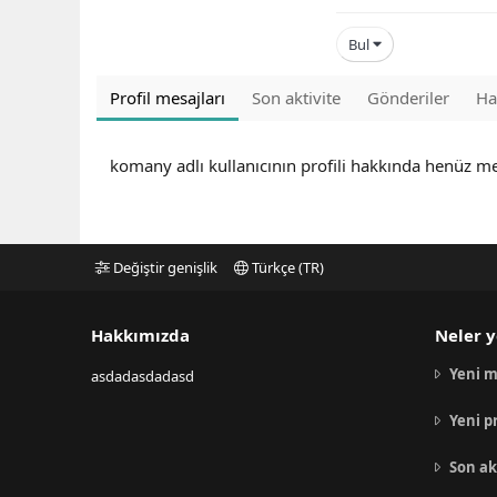
Bul
Profil mesajları
Son aktivite
Gönderiler
Ha
komany adlı kullanıcının profili hakkında henüz me
Değiştir genişlik
Türkçe (TR)
Hakkımızda
Neler y
Yeni m
asdadasdadasd
Yeni p
Son ak