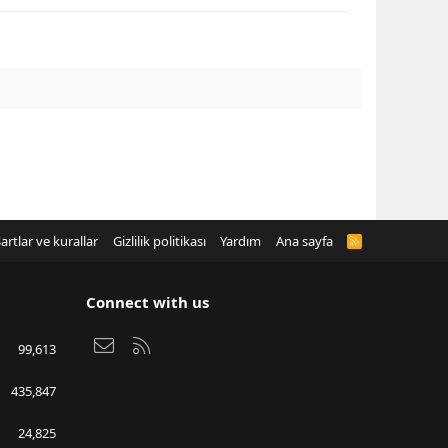
artlar ve kurallar
Gizlilik politikası
Yardım
Ana sayfa
R
S
S
Connect with us
Bize ulaşın
RSS
99,613
435,847
24,825