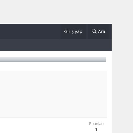
Giriş yap
Ara
Puanları
1