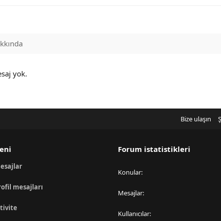
kkında
saj yok.
Bize ulaşın
Ş
eni
Forum istatistikleri
esajlar
Konular
rofil mesajları
Mesajlar
tivite
Kullanıcılar