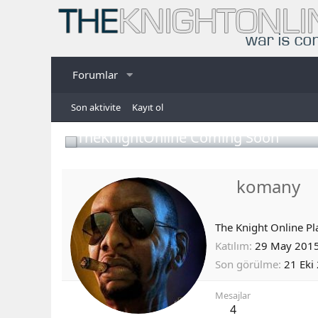
Forumlar
Son aktivite
Kayıt ol
TheKnightOnline Coming Soon
komany
The Knight Online Pl
Katılım
29 May 201
Son görülme
21 Eki
Mesajlar
4