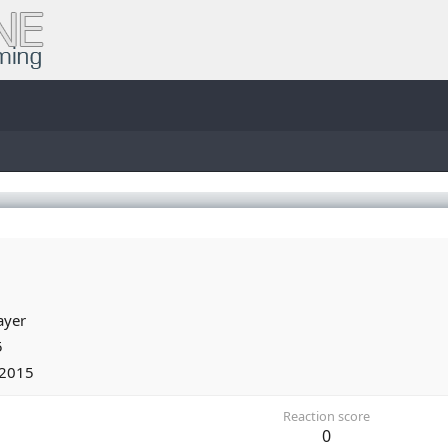
ayer
5
 2015
Reaction score
0