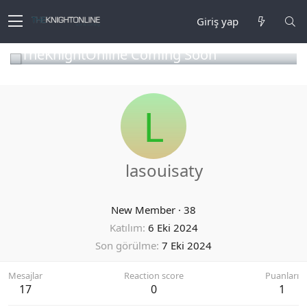
Giriş yap
TheKnightOnline Coming Soon
L
lasouisaty
New Member
·
38
Katılım
6 Eki 2024
Son görülme
7 Eki 2024
Mesajlar
Reaction score
Puanları
17
0
1