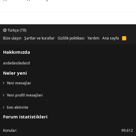
Türkçe (TR)
Bize ulaşın
Şartlar ve kurallar
Gizlilik politikası
Yardım
Ana sayfa
R
S
S
Hakkımızda
asdadasdadasd
Neler yeni
Yeni mesajlar
Yeni profil mesajları
Son aktivite
Forum istatistikleri
Konular
99,612