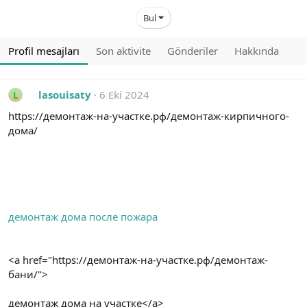
Bul
Profil mesajları
Son aktivite
Gönderiler
Hakkında
lasouisaty
6 Eki 2024
L
https://демонтаж-на-участке.рф/демонтаж-кирпичного-
дома/
демонтаж дома после пожара
<a href="https://демонтаж-на-участке.рф/демонтаж-
бани/">
демонтаж дома на участке</a>