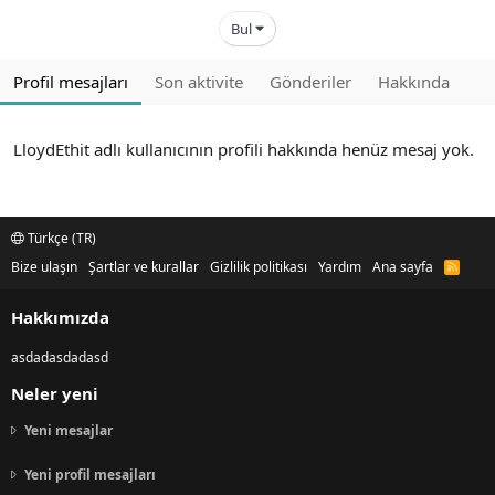
Bul
Profil mesajları
Son aktivite
Gönderiler
Hakkında
LloydEthit adlı kullanıcının profili hakkında henüz mesaj yok.
Türkçe (TR)
Bize ulaşın
Şartlar ve kurallar
Gizlilik politikası
Yardım
Ana sayfa
R
S
S
Hakkımızda
asdadasdadasd
Neler yeni
Yeni mesajlar
Yeni profil mesajları