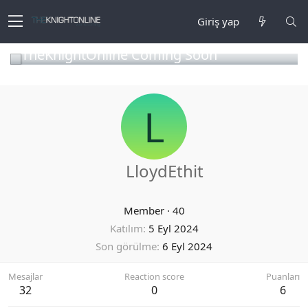
Giriş yap
TheKnightOnline Coming Soon
L
LloydEthit
Member
·
40
Katılım
5 Eyl 2024
Son görülme
6 Eyl 2024
Mesajlar
Reaction score
Puanları
32
0
6