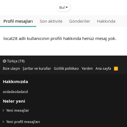
Bul
Profil mesajları
Son aktivite
Gönderiler
Hakkında
local28 adlı kullanıcının profili hakkında henüz mesaj yok.
Türkçe (TR)
Bize ulaşın
Şartlar ve kurallar
Gizlilik politikası
Yardım
Ana sayfa
R
S
S
Hakkımızda
asdadasdadasd
Neler yeni
Yeni mesajlar
Yeni profil mesajları