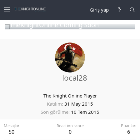
Giriş yap
TheKnightOnline Coming Soon
local28
The Knight Online Player
Katılım
31 May 2015
Son görülme
10 Tem 2015
Mesajlar
Reaction score
Puanları
50
0
6