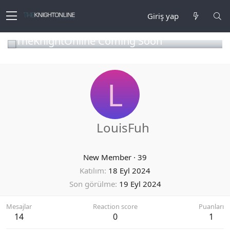
Giriş yap
TheKnightOnline Coming Soon
L
LouisFuh
New Member
·
39
Katılım
18 Eyl 2024
Son görülme
19 Eyl 2024
Mesajlar
Reaction score
Puanları
14
0
1