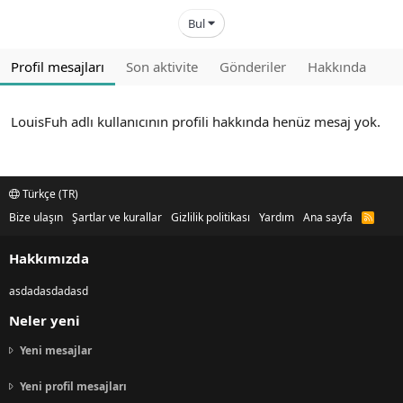
Bul
Profil mesajları
Son aktivite
Gönderiler
Hakkında
LouisFuh adlı kullanıcının profili hakkında henüz mesaj yok.
Türkçe (TR)
Bize ulaşın
Şartlar ve kurallar
Gizlilik politikası
Yardım
Ana sayfa
R
S
S
Hakkımızda
asdadasdadasd
Neler yeni
Yeni mesajlar
Yeni profil mesajları