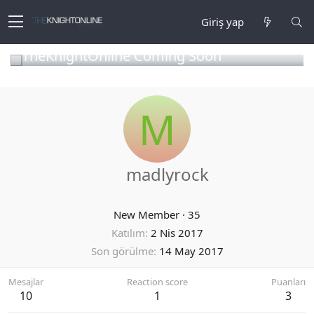
Giriş yap
TheKnightOnline Coming Soon
M
madlyrock
New Member
·
35
Katılım
2 Nis 2017
Son görülme
14 May 2017
Mesajlar
Reaction score
Puanları
10
1
3