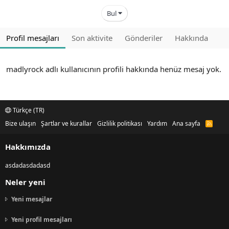
Bul
Profil mesajları
Son aktivite
Gönderiler
Hakkında
madlyrock adlı kullanıcının profili hakkında henüz mesaj yok.
Türkçe (TR)
Bize ulaşın
Şartlar ve kurallar
Gizlilik politikası
Yardım
Ana sayfa
R
S
S
Hakkımızda
asdadasdadasd
Neler yeni
Yeni mesajlar
Yeni profil mesajları