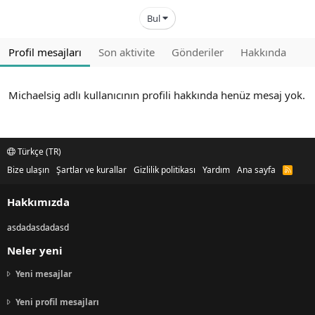
Bul
Profil mesajları
Son aktivite
Gönderiler
Hakkında
Michaelsig adlı kullanıcının profili hakkında henüz mesaj yok.
Türkçe (TR)
Bize ulaşın
Şartlar ve kurallar
Gizlilik politikası
Yardım
Ana sayfa
R
S
S
Hakkımızda
asdadasdadasd
Neler yeni
Yeni mesajlar
Yeni profil mesajları