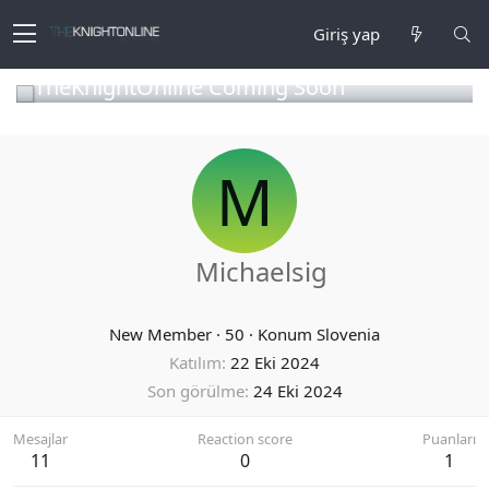
Giriş yap
TheKnightOnline Coming Soon
M
Michaelsig
New Member
·
50
·
Konum
Slovenia
Katılım
22 Eki 2024
Son görülme
24 Eki 2024
Mesajlar
Reaction score
Puanları
11
0
1