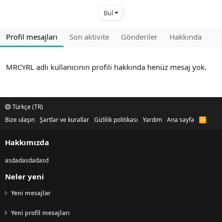
Bul
Profil mesajları
Son aktivite
Gönderiler
Hakkında
MRCYRL adlı kullanıcının profili hakkında henüz mesaj yok.
Türkçe (TR)
Bize ulaşın
Şartlar ve kurallar
Gizlilik politikası
Yardım
Ana sayfa
R
S
S
Hakkımızda
asdadasdadasd
Neler yeni
Yeni mesajlar
Yeni profil mesajları