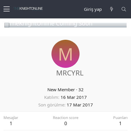
Giriş yap
TheKnightOnline Coming Soon
M
MRCYRL
New Member
·
32
Katılım
16 Mar 2017
Son görülme
17 Mar 2017
Mesajlar
Reaction score
Puanları
1
0
1