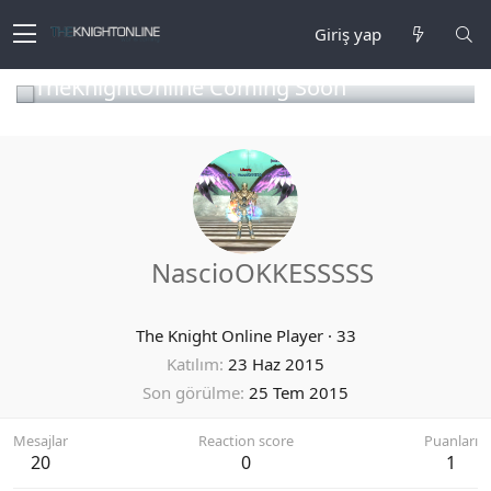
Giriş yap
TheKnightOnline Coming Soon
NascioOKKESSSSS
The Knight Online Player
·
33
Katılım
23 Haz 2015
Son görülme
25 Tem 2015
Mesajlar
Reaction score
Puanları
20
0
1