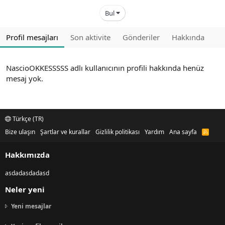
Bul
Profil mesajları
Son aktivite
Gönderiler
Hakkında
NascioOKKESSSSS adlı kullanıcının profili hakkında henüz
mesaj yok.
Türkçe (TR)
Bize ulaşın
Şartlar ve kurallar
Gizlilik politikası
Yardım
Ana sayfa
R
S
S
Hakkımızda
asdadasdadasd
Neler yeni
Yeni mesajlar