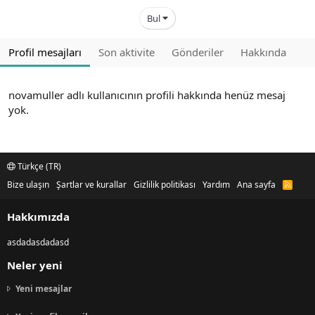
Bul
Profil mesajları
Son aktivite
Gönderiler
Hakkında
novamuller adlı kullanıcının profili hakkında henüz mesaj
yok.
Türkçe (TR)
Bize ulaşın
Şartlar ve kurallar
Gizlilik politikası
Yardım
Ana sayfa
R
S
S
Hakkımızda
asdadasdadasd
Neler yeni
Yeni mesajlar