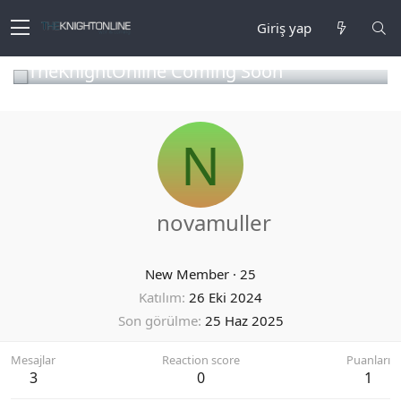
Giriş yap
TheKnightOnline Coming Soon
N
novamuller
New Member
·
25
Katılım
26 Eki 2024
Son görülme
25 Haz 2025
Mesajlar
Reaction score
Puanları
3
0
1