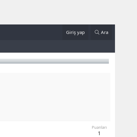
Giriş yap
Ara
Puanları
1