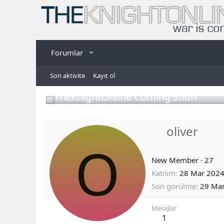
Forumlar
Son aktivite
Kayıt ol
TheKnightOnline Coming Soon
oliver
O
New Member
·
27
Katılım
28 Mar 202
Son görülme
29 Ma
Mesajlar
1