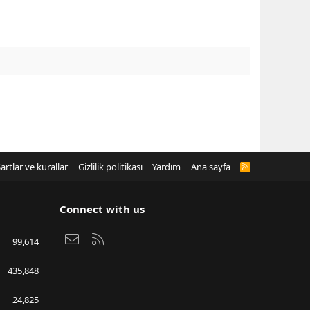
artlar ve kurallar
Gizlilik politikası
Yardım
Ana sayfa
R
S
S
Connect with us
Bize ulaşın
RSS
99,614
435,848
24,825