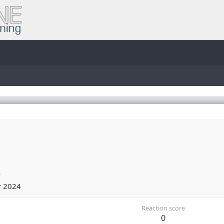
4
r 2024
Reaction score
0