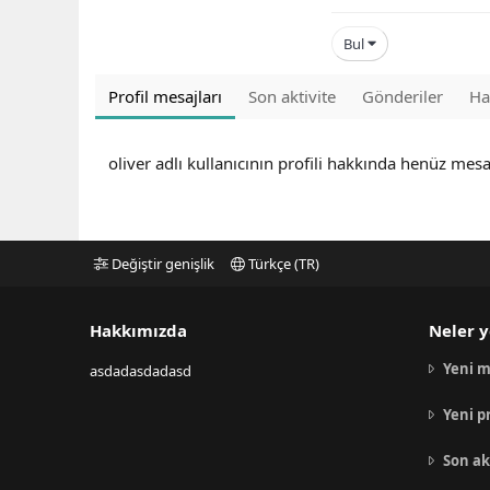
Bul
Profil mesajları
Son aktivite
Gönderiler
Ha
oliver adlı kullanıcının profili hakkında henüz mesa
Değiştir genişlik
Türkçe (TR)
Hakkımızda
Neler y
Yeni m
asdadasdadasd
Yeni p
Son ak