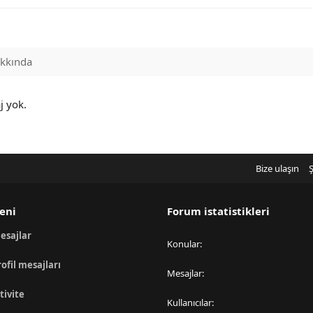
kkında
j yok.
Bize ulaşın
Ş
eni
Forum istatistikleri
esajlar
Konular
rofil mesajları
Mesajlar
tivite
Kullanıcılar