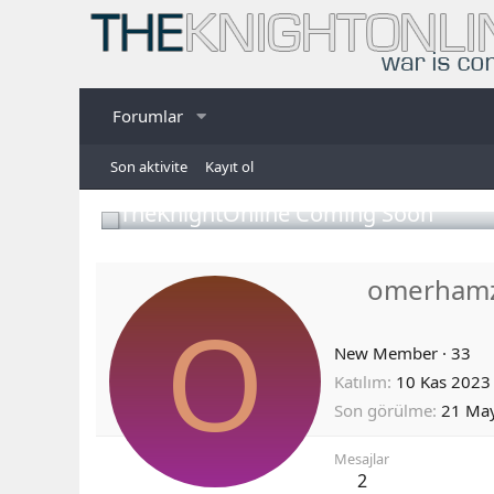
Forumlar
Son aktivite
Kayıt ol
TheKnightOnline Coming Soon
omerham
O
New Member
·
33
Katılım
10 Kas 2023
Son görülme
21 Ma
Mesajlar
2