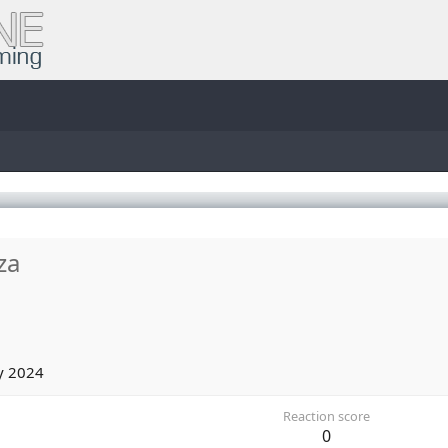
za
y 2024
Reaction score
0