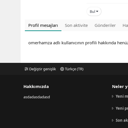
Bul
Profil mesajları
Son aktivite
Gönderiler
Ha
omerhamza adlı kullanıcının profili hakkında henü
Değiştir genişlik
Türkçe (TR)
Hakkımızda
Neler y
Yeni m
asdadasdadasd
Yeni p
Son ak