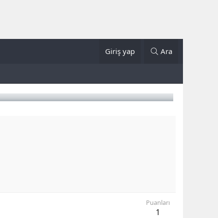
Giriş yap
Ara
Puanları
1