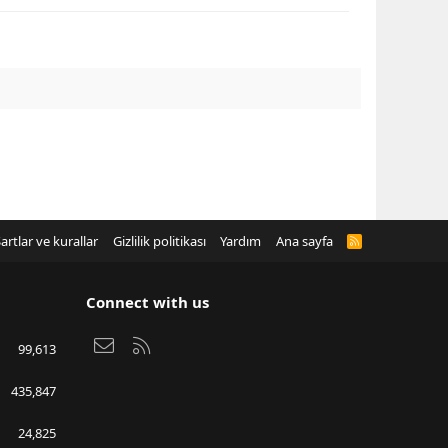
artlar ve kurallar
Gizlilik politikası
Yardım
Ana sayfa
R
S
S
Connect with us
Bize ulaşın
RSS
99,613
435,847
24,825