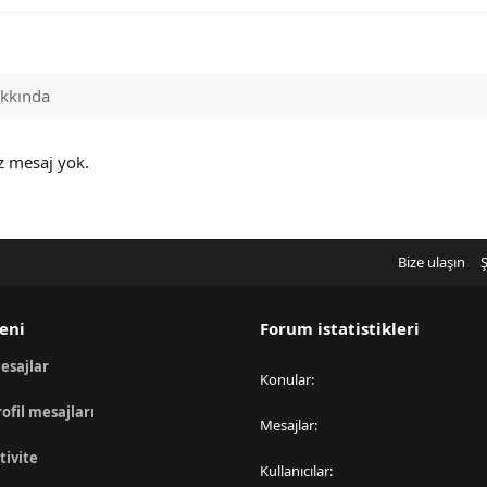
kkında
z mesaj yok.
Bize ulaşın
Ş
eni
Forum istatistikleri
esajlar
Konular
rofil mesajları
Mesajlar
tivite
Kullanıcılar