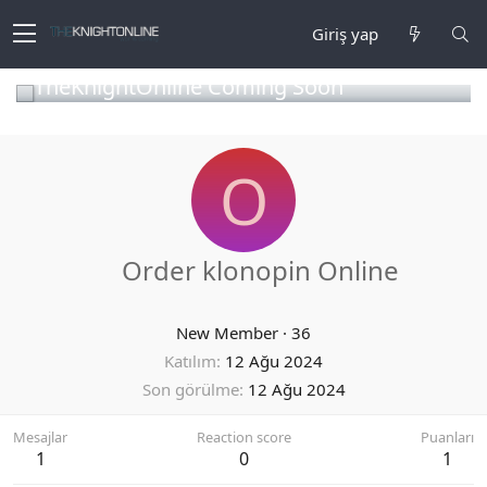
Giriş yap
TheKnightOnline Coming Soon
O
Order klonopin Online
New Member
·
36
Katılım
12 Ağu 2024
Son görülme
12 Ağu 2024
Mesajlar
Reaction score
Puanları
1
0
1