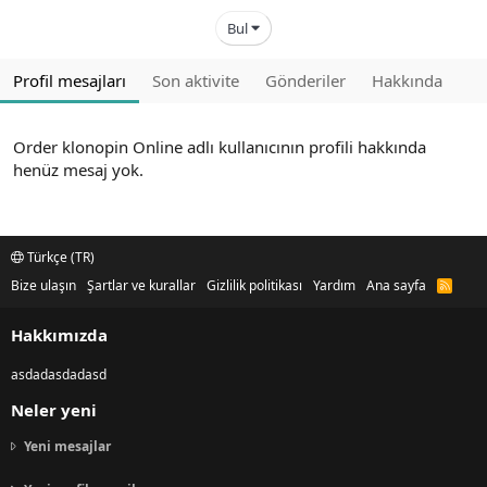
Bul
Profil mesajları
Son aktivite
Gönderiler
Hakkında
Order klonopin Online adlı kullanıcının profili hakkında
henüz mesaj yok.
Türkçe (TR)
Bize ulaşın
Şartlar ve kurallar
Gizlilik politikası
Yardım
Ana sayfa
R
S
S
Hakkımızda
asdadasdadasd
Neler yeni
Yeni mesajlar