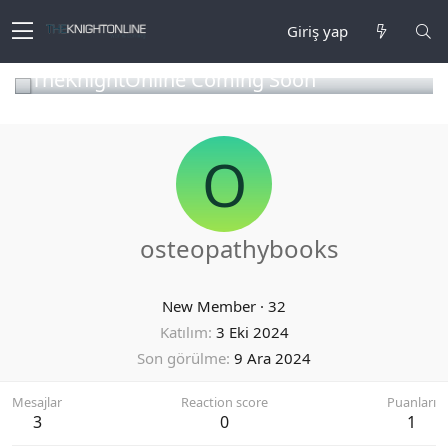
Giriş yap
TheKnightOnline Coming Soon
O
osteopathybooks
New Member
·
32
Katılım
3 Eki 2024
Son görülme
9 Ara 2024
Mesajlar
Reaction score
Puanları
3
0
1