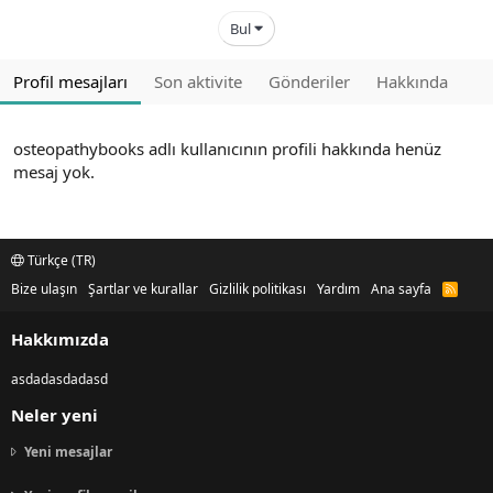
Bul
Profil mesajları
Son aktivite
Gönderiler
Hakkında
osteopathybooks adlı kullanıcının profili hakkında henüz
mesaj yok.
Türkçe (TR)
Bize ulaşın
Şartlar ve kurallar
Gizlilik politikası
Yardım
Ana sayfa
R
S
S
Hakkımızda
asdadasdadasd
Neler yeni
Yeni mesajlar