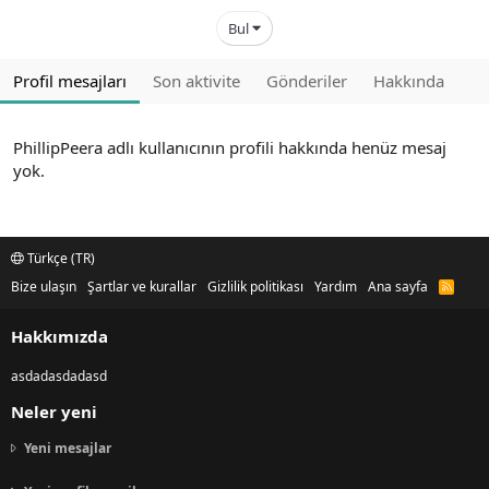
Bul
Profil mesajları
Son aktivite
Gönderiler
Hakkında
PhillipPeera adlı kullanıcının profili hakkında henüz mesaj
yok.
Türkçe (TR)
Bize ulaşın
Şartlar ve kurallar
Gizlilik politikası
Yardım
Ana sayfa
R
S
S
Hakkımızda
asdadasdadasd
Neler yeni
Yeni mesajlar