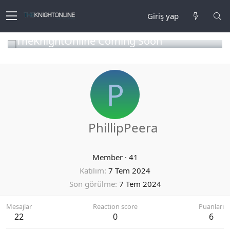
Giriş yap
TheKnightOnline Coming Soon
P
PhillipPeera
Member
·
41
Katılım
7 Tem 2024
Son görülme
7 Tem 2024
Mesajlar
Reaction score
Puanları
22
0
6