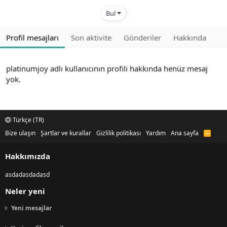
Bul
Profil mesajları
Son aktivite
Gönderiler
Hakkında
platinumjoy adlı kullanıcının profili hakkında henüz mesaj
yok.
Türkçe (TR)
Bize ulaşın
Şartlar ve kurallar
Gizlilik politikası
Yardım
Ana sayfa
R
S
S
Hakkımızda
asdadasdadasd
Neler yeni
Yeni mesajlar