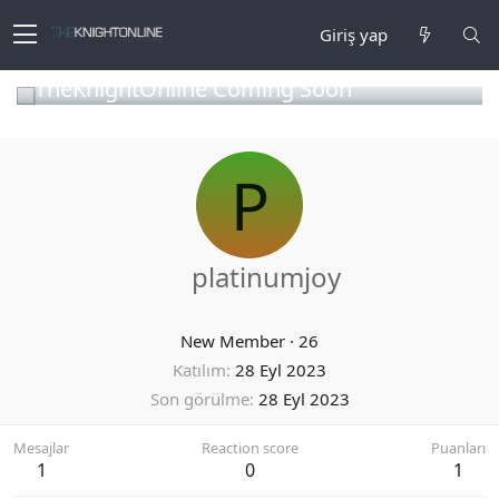
Giriş yap
TheKnightOnline Coming Soon
P
platinumjoy
New Member
·
26
Katılım
28 Eyl 2023
Son görülme
28 Eyl 2023
Mesajlar
Reaction score
Puanları
1
0
1