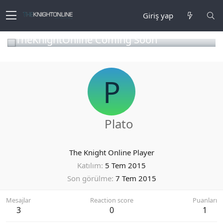
Giriş yap
TheKnightOnline Coming Soon
P
Plato
The Knight Online Player
Katılım
5 Tem 2015
Son görülme
7 Tem 2015
Mesajlar
Reaction score
Puanları
3
0
1