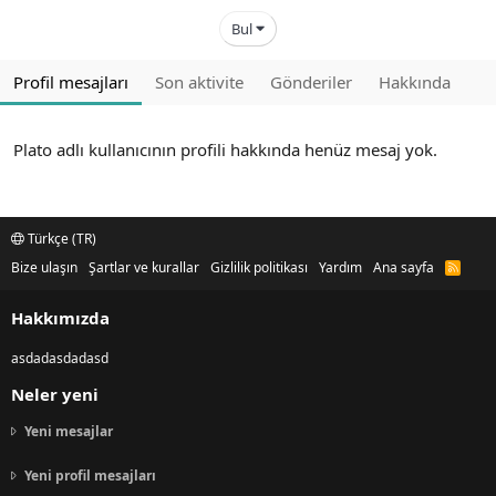
Bul
Profil mesajları
Son aktivite
Gönderiler
Hakkında
Plato adlı kullanıcının profili hakkında henüz mesaj yok.
Türkçe (TR)
Bize ulaşın
Şartlar ve kurallar
Gizlilik politikası
Yardım
Ana sayfa
R
S
S
Hakkımızda
asdadasdadasd
Neler yeni
Yeni mesajlar
Yeni profil mesajları