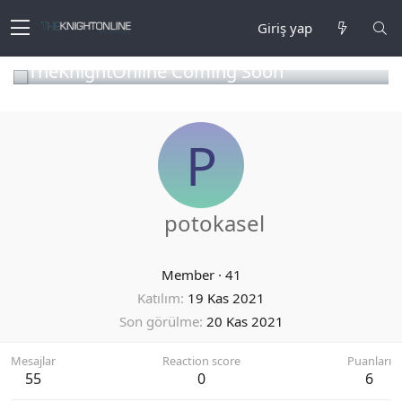
Giriş yap
TheKnightOnline Coming Soon
P
potokasel
Member
·
41
Katılım
19 Kas 2021
Son görülme
20 Kas 2021
Mesajlar
Reaction score
Puanları
55
0
6