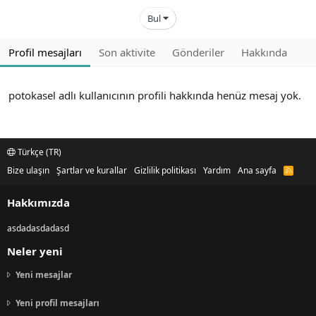
Bul
Profil mesajları
Son aktivite
Gönderiler
Hakkında
potokasel adlı kullanıcının profili hakkında henüz mesaj yok.
Türkçe (TR)
Bize ulaşın
Şartlar ve kurallar
Gizlilik politikası
Yardım
Ana sayfa
R
S
S
Hakkımızda
asdadasdadasd
Neler yeni
Yeni mesajlar
Yeni profil mesajları