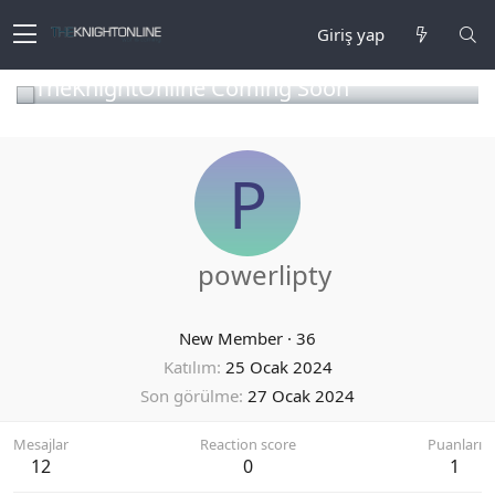
Giriş yap
TheKnightOnline Coming Soon
P
powerlipty
New Member
·
36
Katılım
25 Ocak 2024
Son görülme
27 Ocak 2024
Mesajlar
Reaction score
Puanları
12
0
1