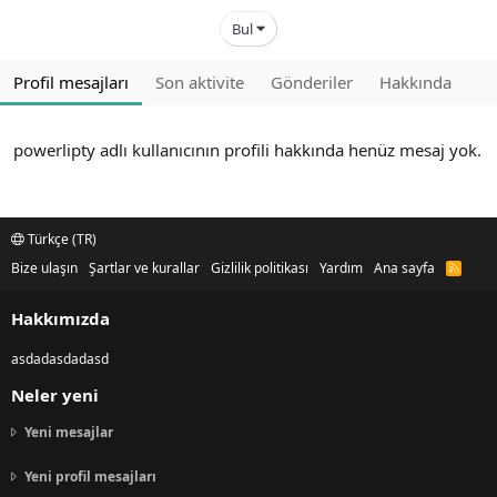
Bul
Profil mesajları
Son aktivite
Gönderiler
Hakkında
powerlipty adlı kullanıcının profili hakkında henüz mesaj yok.
Türkçe (TR)
Bize ulaşın
Şartlar ve kurallar
Gizlilik politikası
Yardım
Ana sayfa
R
S
S
Hakkımızda
asdadasdadasd
Neler yeni
Yeni mesajlar
Yeni profil mesajları