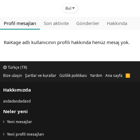
Bul
Profil mesajları
Son aktivite
Gönderiler
Hakkında
RaiKage adlı kullanıcının profili hakkında henüz mesaj yok.
Türkçe (TR)
Bize ulaşın
Şartlar ve kurallar
Gizlilik politikası
Yardım
Ana sayfa
R
S
S
Hakkımızda
asdadasdadasd
Neler yeni
Yeni mesajlar
Yeni profil mesajları