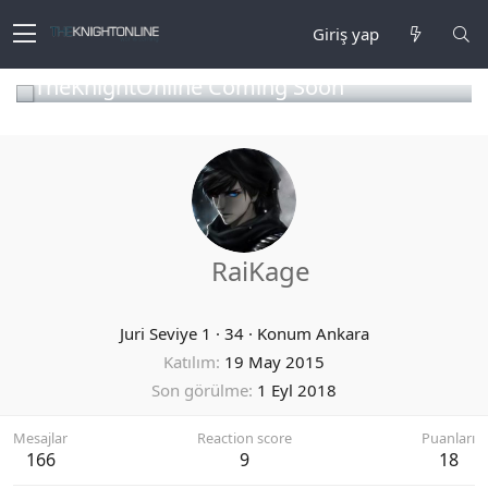
Giriş yap
TheKnightOnline Coming Soon
RaiKage
Juri Seviye 1
·
34
·
Konum
Ankara
Katılım
19 May 2015
Son görülme
1 Eyl 2018
Mesajlar
Reaction score
Puanları
166
9
18