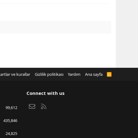
artlar ve kurallar
Gizlilik politikası
Yardım
Ana sayfa
R
S
S
Connect with us
Bize ulaşın
RSS
99,612
435,846
24,825