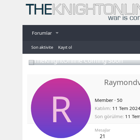
Forumlar
Son aktivite
Kayıt ol
TheKnightOnline Coming Soon
Raymond
R
Member
·
50
Katılım
11 Tem 202
Son görülme
11 Te
Mesajlar
21