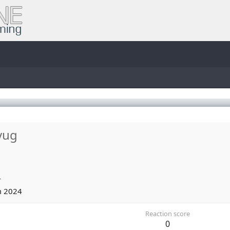
vug
4
m 2024
Reaction score
0