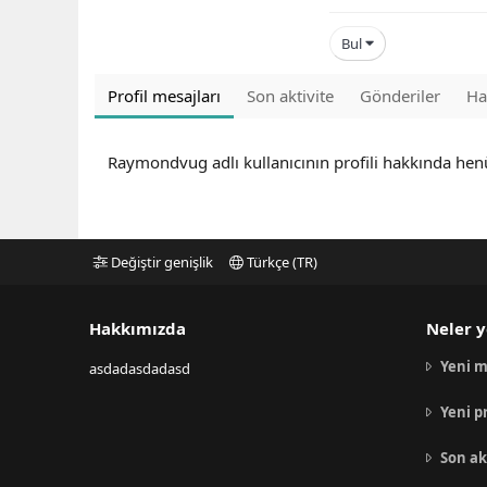
Bul
Profil mesajları
Son aktivite
Gönderiler
Ha
Raymondvug adlı kullanıcının profili hakkında hen
Değiştir genişlik
Türkçe (TR)
Hakkımızda
Neler y
Yeni m
asdadasdadasd
Yeni p
Son ak