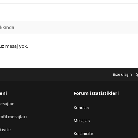
kkında
üz mesaj yok.
Bize ulaşın
Ş
eni
Forum istatistikleri
esajlar
Konular
rofil mesajları
Mesajlar
tivite
Kullanıcılar