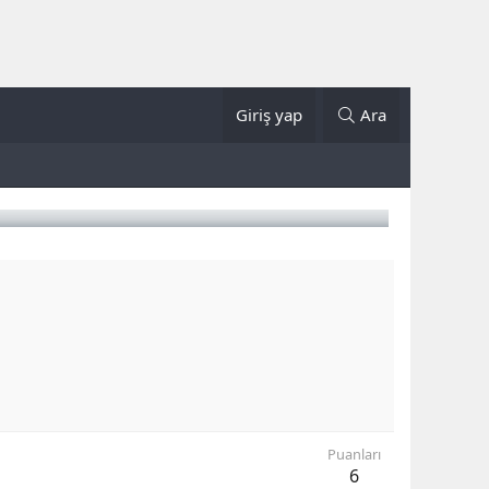
Giriş yap
Ara
Puanları
6