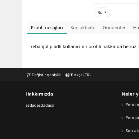
Bul
Profil mesajları
Son aktivite
Gönderiler
Ha
rebanjolip adlı kullanıcının profili hakkında henüz
Değiştir genişlik
Türkçe (TR)
Hakkımızda
Neler y
Yeni m
asdadasdadasd
Yeni p
Son ak