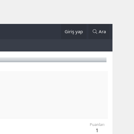
Giriş yap
Ara
Puanları
1