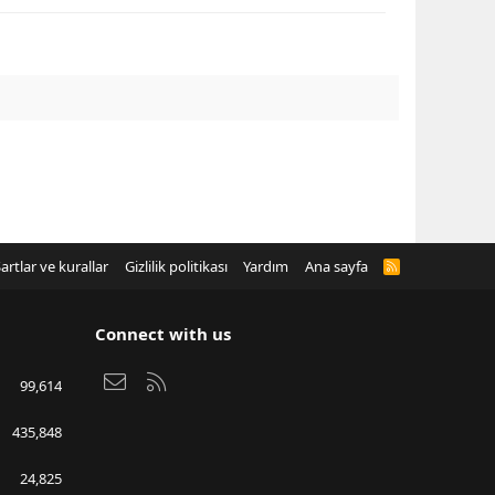
artlar ve kurallar
Gizlilik politikası
Yardım
Ana sayfa
R
S
S
Connect with us
Bize ulaşın
RSS
99,614
435,848
24,825