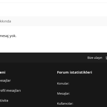
kkında
 mesaj yok.
Bize ulaşın
Ş
eni
Forum istatistikleri
esajlar
Konular
rofil mesajları
Mesajlar
tivite
Kullanıcılar