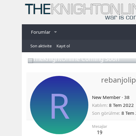
Forumlar
Son aktivite
Kayıt ol
TheKnightOnline Coming Soon
rebanjolip
R
New Member
·
38
Katılım
8 Tem 2022
Son görülme
8 Tem
Mesajlar
19