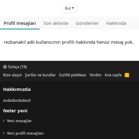
Bul
Profil mesajları
Son aktivite
Gönderiler
Hakkında
rezbanakil adlı kullanıcının profili hakkında henüz mesaj yok.
Türkçe (TR)
Bize ulaşın
Şartlar ve kurallar
Gizlilik politikası
Yardım
Ana sayfa
R
S
S
Hakkımızda
asdadasdadasd
Neler yeni
Yeni mesajlar
Yeni profil mesajları