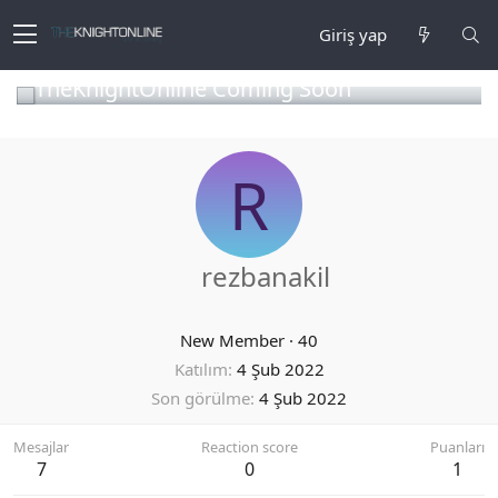
Giriş yap
TheKnightOnline Coming Soon
R
rezbanakil
New Member
·
40
Katılım
4 Şub 2022
Son görülme
4 Şub 2022
Mesajlar
Reaction score
Puanları
7
0
1