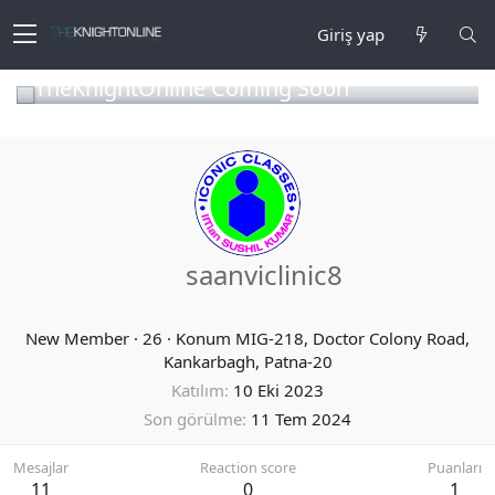
Giriş yap
TheKnightOnline Coming Soon
saanviclinic8
New Member
·
26
·
Konum
MIG-218, Doctor Colony Road,
Kankarbagh, Patna-20
Katılım
10 Eki 2023
Son görülme
11 Tem 2024
Mesajlar
Reaction score
Puanları
11
0
1