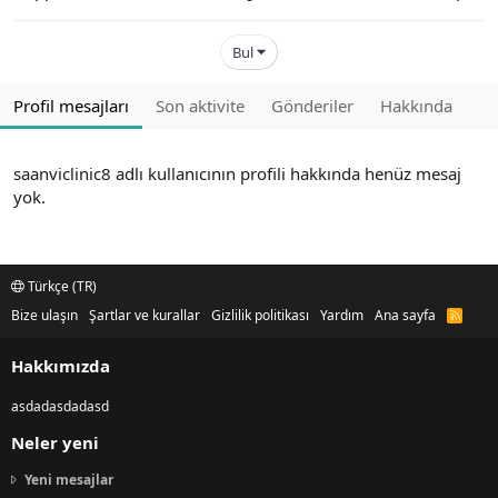
Bul
Profil mesajları
Son aktivite
Gönderiler
Hakkında
saanviclinic8 adlı kullanıcının profili hakkında henüz mesaj
yok.
Türkçe (TR)
Bize ulaşın
Şartlar ve kurallar
Gizlilik politikası
Yardım
Ana sayfa
R
S
S
Hakkımızda
asdadasdadasd
Neler yeni
Yeni mesajlar