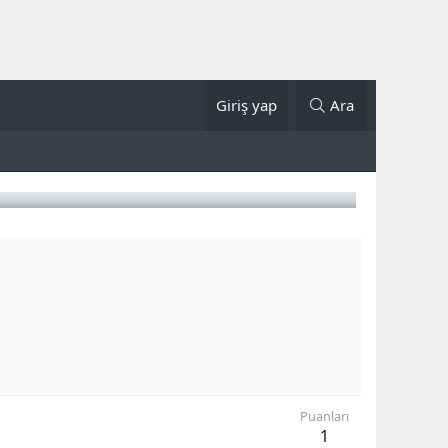
Giriş yap
Ara
Puanları
1