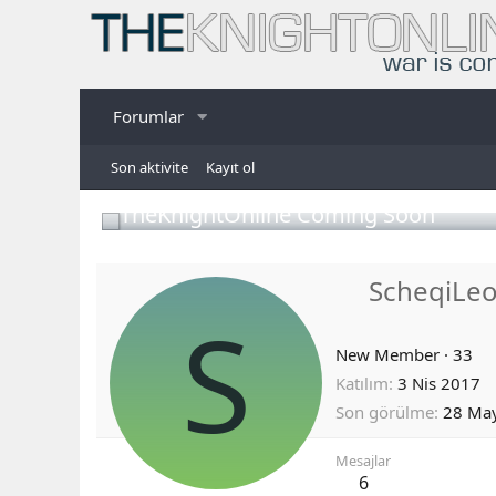
Forumlar
Son aktivite
Kayıt ol
TheKnightOnline Coming Soon
ScheqiLe
S
New Member
·
33
Katılım
3 Nis 2017
Son görülme
28 Ma
Mesajlar
6