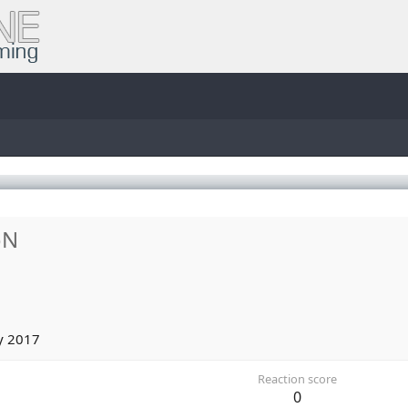
oN
y 2017
Reaction score
0