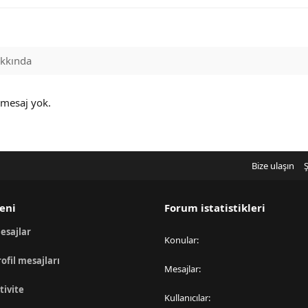
kkında
 mesaj yok.
Bize ulaşın
Ş
eni
Forum istatistikleri
esajlar
Konular
rofil mesajları
Mesajlar
tivite
Kullanıcılar