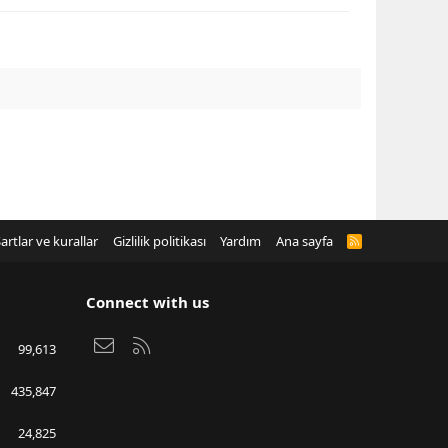
artlar ve kurallar
Gizlilik politikası
Yardım
Ana sayfa
R
S
S
Connect with us
Bize ulaşın
RSS
99,613
435,847
24,825