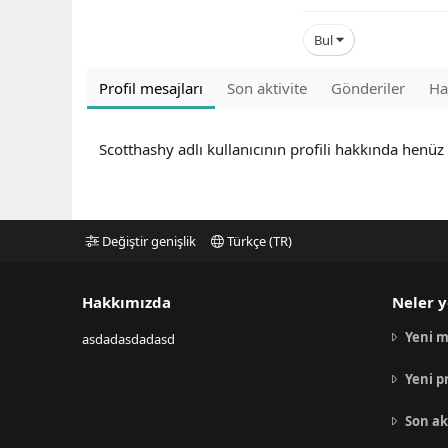
Bul
Profil mesajları
Son aktivite
Gönderiler
Ha
Scotthashy adlı kullanıcının profili hakkında henüz
Değiştir genişlik
Türkçe (TR)
Hakkımızda
Neler y
Yeni m
asdadasdadasd
Yeni p
Son ak