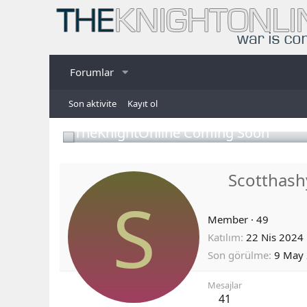
Forumlar
Son aktivite
Kayıt ol
TheKnightOnline Coming Soon
Scotthash
S
Member
·
49
Katılım
22 Nis 2024
Son görülme
9 May
Mesajlar
41