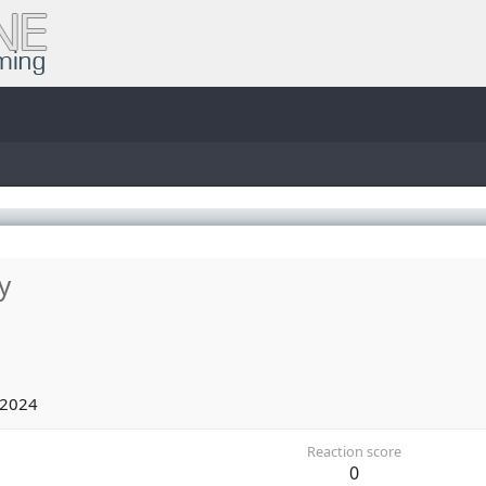
y
 2024
Reaction score
0