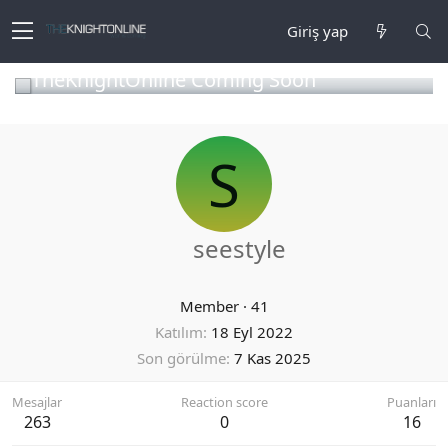
Giriş yap
TheKnightOnline Coming Soon
S
seestyle
Member
·
41
Katılım
18 Eyl 2022
Son görülme
7 Kas 2025
Mesajlar
Reaction score
Puanları
263
0
16