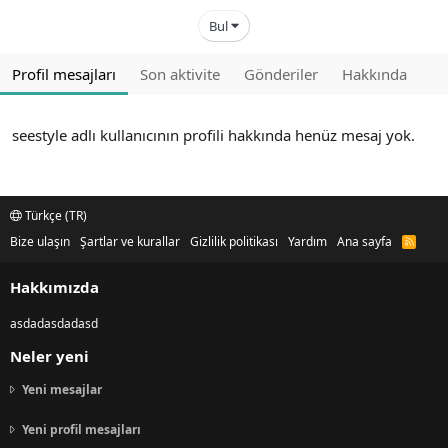
Bul
Profil mesajları
Son aktivite
Gönderiler
Hakkında
seestyle adlı kullanıcının profili hakkında henüz mesaj yok.
Türkçe (TR)
Bize ulaşın
Şartlar ve kurallar
Gizlilik politikası
Yardım
Ana sayfa
R
S
S
Hakkımızda
asdadasdadasd
Neler yeni
Yeni mesajlar
Yeni profil mesajları