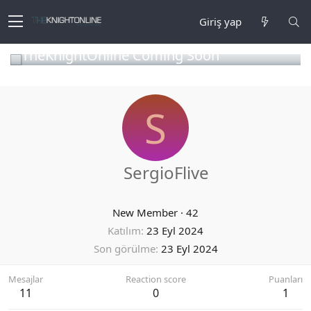
Giriş yap
TheKnightOnline Coming Soon
S
SergioFlive
New Member
·
42
Katılım
23 Eyl 2024
Son görülme
23 Eyl 2024
Mesajlar
Reaction score
Puanları
11
0
1