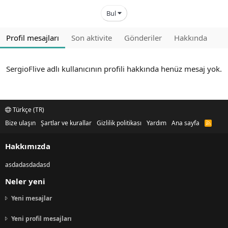
Bul
Profil mesajları
Son aktivite
Gönderiler
Hakkında
SergioFlive adlı kullanıcının profili hakkında henüz mesaj yok.
Türkçe (TR)
Bize ulaşın
Şartlar ve kurallar
Gizlilik politikası
Yardım
Ana sayfa
R
S
S
Hakkımızda
asdadasdadasd
Neler yeni
Yeni mesajlar
Yeni profil mesajları