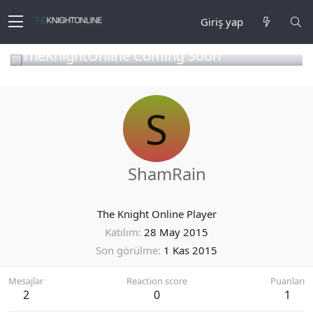
Giriş yap
TheKnightOnline Coming Soon
S
ShamRain
The Knight Online Player
Katılım
28 May 2015
Son görülme
1 Kas 2015
Mesajlar
Reaction score
Puanları
2
0
1