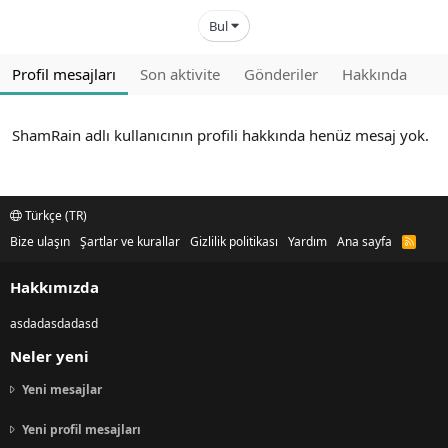
Bul
Profil mesajları
Son aktivite
Gönderiler
Hakkında
ShamRain adlı kullanıcının profili hakkında henüz mesaj yok.
Türkçe (TR)
Bize ulaşın
Şartlar ve kurallar
Gizlilik politikası
Yardım
Ana sayfa
R
S
S
Hakkımızda
asdadasdadasd
Neler yeni
Yeni mesajlar
Yeni profil mesajları