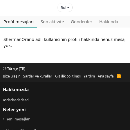
Bul
Profil mesajları
Son aktivite
Gönderiler
Hakkında
ShermanOrano adlı kullanıcının profili hakkında henüz mesaj
yok.
Türkçe (TR)
Bize ulaşın
Şartlar ve kurallar
Gizlilik politikası
Yardım
Ana sayfa
R
S
S
Hakkımızda
asdadasdadasd
Neler yeni
Yeni mesajlar