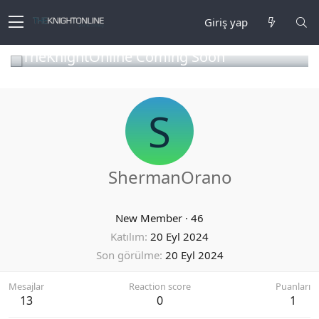
Giriş yap
TheKnightOnline Coming Soon
S
ShermanOrano
New Member
·
46
Katılım
20 Eyl 2024
Son görülme
20 Eyl 2024
Mesajlar
Reaction score
Puanları
13
0
1