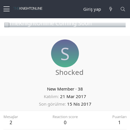
Giriş yap
TheKnightOnline Coming Soon
S
Shocked
New Member
·
38
Katılım
21 Mar 2017
Son görülme
15 Nis 2017
Mesajlar
Reaction score
Puanları
2
0
1