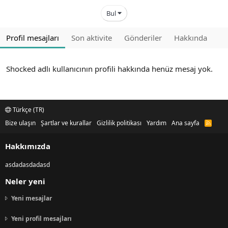
Bul
Profil mesajları
Son aktivite
Gönderiler
Hakkında
Shocked adlı kullanıcının profili hakkında henüz mesaj yok.
Türkçe (TR)
Bize ulaşın
Şartlar ve kurallar
Gizlilik politikası
Yardım
Ana sayfa
R
S
S
Hakkımızda
asdadasdadasd
Neler yeni
Yeni mesajlar
Yeni profil mesajları