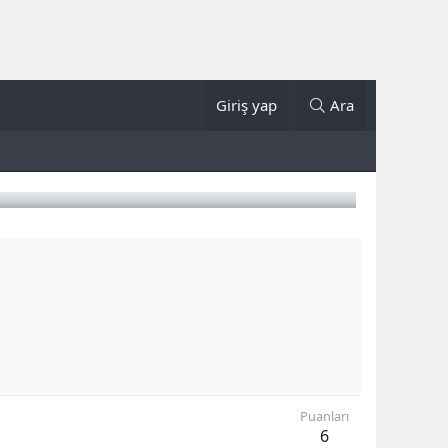
Giriş yap
Ara
Puanları
6