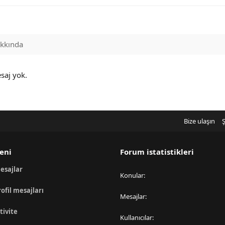
kkında
esaj yok.
Bize ulaşın
Ş
eni
Forum istatistikleri
esajlar
Konular
rofil mesajları
Mesajlar
tivite
Kullanıcılar