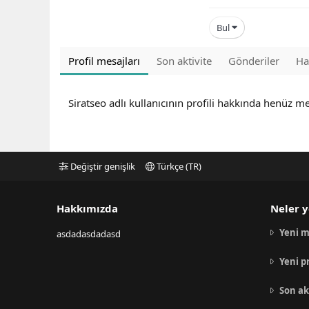
Bul
Profil mesajları
Son aktivite
Gönderiler
Ha
Siratseo adlı kullanıcının profili hakkında henüz m
Değiştir genişlik
Türkçe (TR)
Hakkımızda
Neler y
Yeni m
asdadasdadasd
Yeni p
Son ak