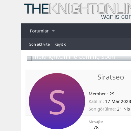
Forumlar
Son aktivite
Kayıt ol
TheKnightOnline Coming Soon
Siratseo
S
Member
·
29
Katılım
17 Mar 202
Son görülme
21 Nis
Mesajlar
78