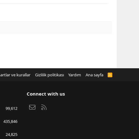
artlar ve kurallar
Gizlilik politikası
Yardım
Ana sayfa
R
S
S
Connect with us
Bize ulaşın
RSS
99,612
435,846
24,825