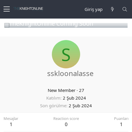
Giriş yap
TheKnightOnline Coming Soon
S
sskloonalasse
New Member
·
27
Katılım
2 Şub 2024
Son görülme
2 Şub 2024
Mesajlar
Reaction score
Puanları
1
0
1