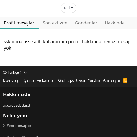
Bul
Profil mesajları
Son aktivite
Gönderiler
Hakkında
sskloonalasse adlı kullanıcının profili hakkında henüz mesaj
yok.
Türkçe (TR)
Bize ulaşın
Şartlar ve kurallar
Gizlilik politikası
Yardım
Ana sayfa
R
S
S
Hakkımızda
asdadasdadasd
Neler yeni
Yeni mesajlar