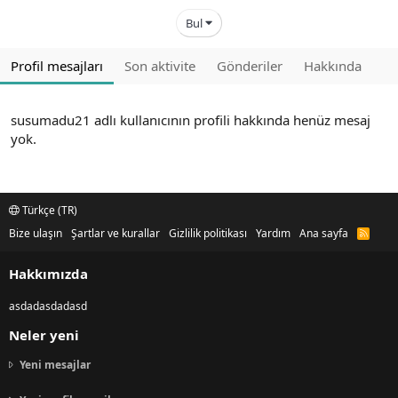
Bul
Profil mesajları
Son aktivite
Gönderiler
Hakkında
susumadu21 adlı kullanıcının profili hakkında henüz mesaj
yok.
Türkçe (TR)
Bize ulaşın
Şartlar ve kurallar
Gizlilik politikası
Yardım
Ana sayfa
R
S
S
Hakkımızda
asdadasdadasd
Neler yeni
Yeni mesajlar