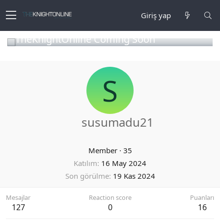
Giriş yap
TheKnightOnline Coming Soon
S
susumadu21
Member
·
35
Katılım
16 May 2024
Son görülme
19 Kas 2024
Mesajlar
Reaction score
Puanları
127
0
16